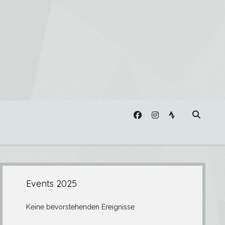
facebook
instagram
strava
Seitenleiste
Events 2025
Keine bevorstehenden Ereignisse