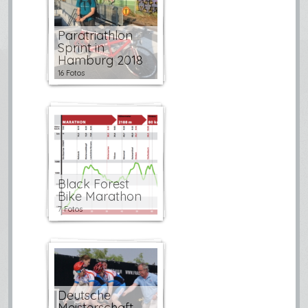
Paratriathlon
Sprint in
Hamburg 2018
16 Fotos
Black Forest
Bike Marathon
7 Fotos
Deutsche
Meisterschaft