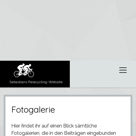
Menü
öffnen
Sebastians Paracycling-Website
Berichte
Menü
öffnen
Fotogalerie
Über mich
Erfahrungsberichte
Ergebnisse
Wettkämpfe
Hier findet ihr auf einen Blick sämtliche
Paracycling
Tipps und Tricks zu Tandems
Fotogalerien, die in den Beiträgen eingebunden