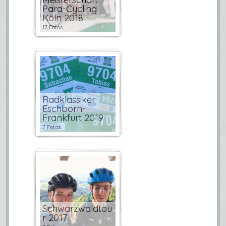
Para-Cycling
Köln 2018
17 Fotos
Radklassiker
Eschborn-
Frankfurt 2019
7 Fotos
Schwarzwaldtou
r 2017