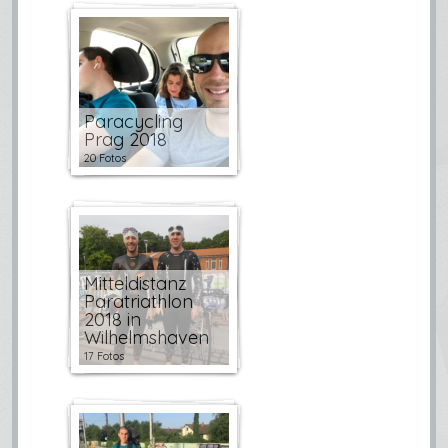
Paracycling
Prag 2018
20 Fotos
Mitteldistanz
Paratriathlon
2018 in
Wilhelmshaven
17 Fotos