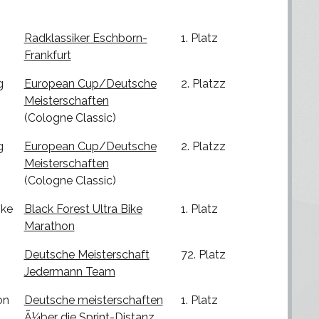
Radklassiker Eschborn-
1. Platz
Frankfurt
g
European Cup/Deutsche
2. Platzz
Meisterschaften
(Cologne Classic)
g
European Cup/Deutsche
2. Platzz
Meisterschaften
(Cologne Classic)
ike
Black Forest Ultra Bike
1. Platz
Marathon
Deutsche Meisterschaft
72. Platz
Jedermann Team
on
Deutsche meisterschaften
1. Platz
Ã¼ber die Sprint-Distanz