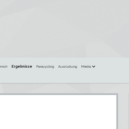
Menü
 mich
Ergebnisse
Paracycling
Ausrüstung
Media
öffnen