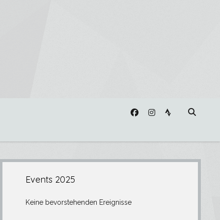
facebook
instagram
strava
Seitenleiste
Events 2025
Keine bevorstehenden Ereignisse