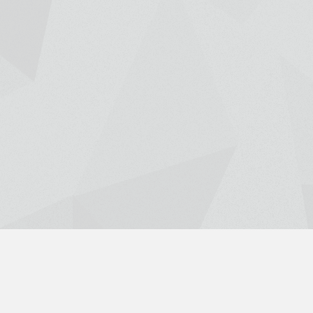
Nach
oben
scroll