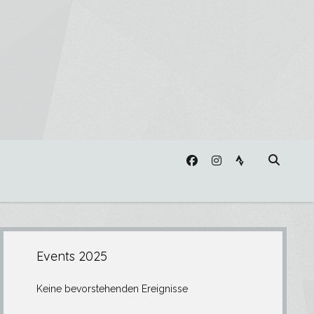
facebook
instagram
strava
Seitenleiste
Events 2025
Keine bevorstehenden Ereignisse