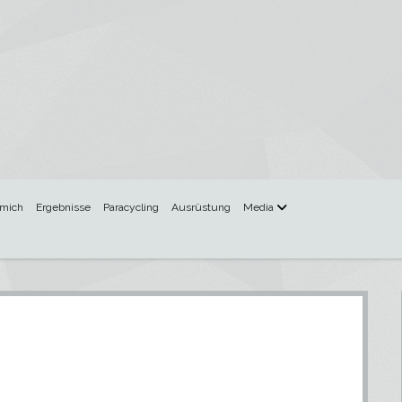
Menü
 mich
Ergebnisse
Paracycling
Ausrüstung
Media
öffnen