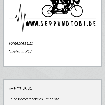
Ausrüstung
Media
Menü
öffnen
Videos
facebook
instagram
strava
Fotogalerie
Strava
Vorheriges Bild
Instagram
Nächstes Bild
Seitenleiste
Events 2025
Keine bevorstehenden Ereignisse