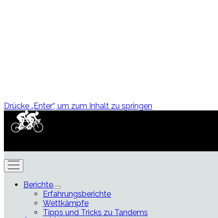
Drücke „Enter“, um zum Inhalt zu springen
Sebastians Paracycling-Website
Menü
öffnen
Berichte
Menü
Erfahrungsberichte
öffnen
Wettkämpfe
Tipps und Tricks zu Tandems