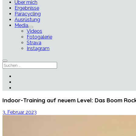
Über mich
Ergebnisse
Paracycling
Ausrüstung
Media
Menü
Videos
öffnen
Fotogalerie
Strava
Instagram
Suchen
facebook
instagram
strava
Indoor-Training auf neuem Level: Das Boom Rocke
3. Februar 2023