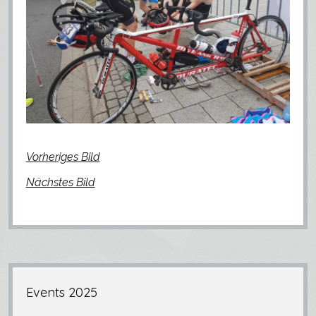
Ausrüstung
Media
Menü
öffnen
Videos
facebook
instagram
strava
Fotogalerie
Strava
Instagram
Vorheriges Bild
Nächstes Bild
Seitenleiste
Events 2025