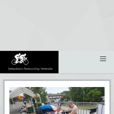
Menü
öffnen
Sebastians Paracycling-Website
Berichte
Menü
öffnen
Über mich
Erfahrungsberichte
Ergebnisse
Wettkämpfe
Paracycling
Tipps und Tricks zu Tandems