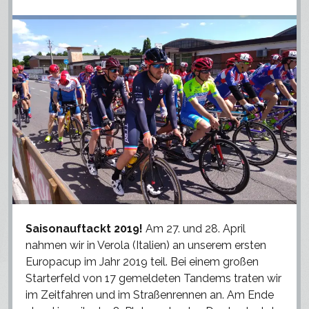
Ausrüstung
Media
Menü
öffnen
Videos
facebook
instagram
strava
Fotogalerie
Strava
Instagram
Saisonauftackt 2019!
Am 27. und 28. April
nahmen wir in Verola (Italien) an unserem ersten
Europacup im Jahr 2019 teil. Bei einem großen
Starterfeld von 17 gemeldeten Tandems traten wir
im Zeitfahren und im Straßenrennen an. Am Ende